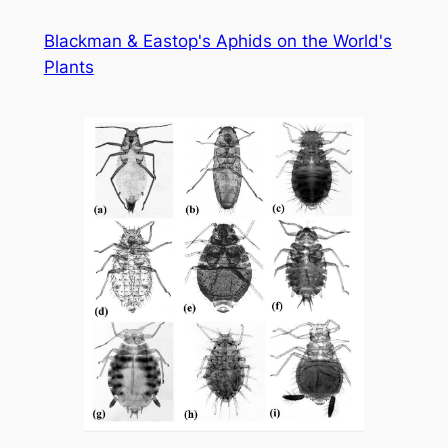
Skip
Blackman & Eastop's Aphids on the World's
to
Plants
content