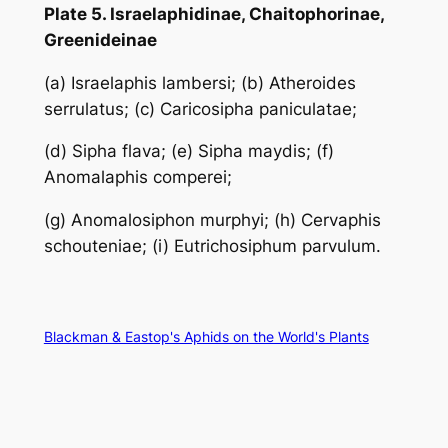
Plate 5. Israelaphidinae, Chaitophorinae,
Greenideinae
(a)
Israelaphis lambersi
; (b)
Atheroides
serrulatus
; (c)
Caricosipha paniculatae
;
(d)
Sipha flava
; (e)
Sipha maydis
; (f)
Anomalaphis comperei
;
(g)
Anomalosiphon murphyi
; (h)
Cervaphis
schouteniae
; (i)
Eutrichosiphum parvulum
.
Blackman & Eastop's Aphids on the World's Plants